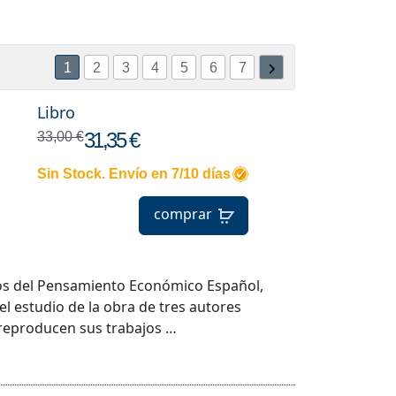
1
2
3
4
5
6
7
Libro
31,35 €
33,00 €
Sin Stock. Envío en 7/10 días
comprar
cos del Pensamiento Económico Español,
l estudio de la obra de tres autores
 reproducen sus trabajos …