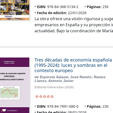
ISBN:
978-84-368-5134-2
Páginas:
256
Fecha de edición:
22/01/2026
La obra ofrece una visión rigurosa y sug
empresarios en España y su proyección int
actualidad. Bajo la coordinación de Mar
Tres décadas de economía española
(1995-2024): luces y sombras en el
contexto europeo
de Espínola Salazar, José Ramón
;
Ramos
Llanos, Antonio Javier
Editorial Universitas
(2026)
ISBN:
978-84-7991-680-0
Páginas:
230
Fecha de edición:
08/01/2026