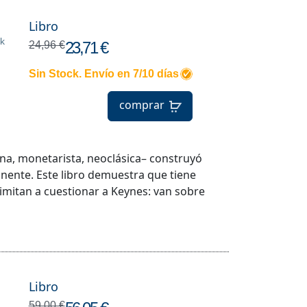
Libro
ek
23,71 €
24,96 €
Sin Stock. Envío en 7/10 días
comprar
a, monetarista, neoclásica– construyó
nente. Este libro demuestra que tiene
 limitan a cuestionar a Keynes: van sobre
Libro
59,00 €