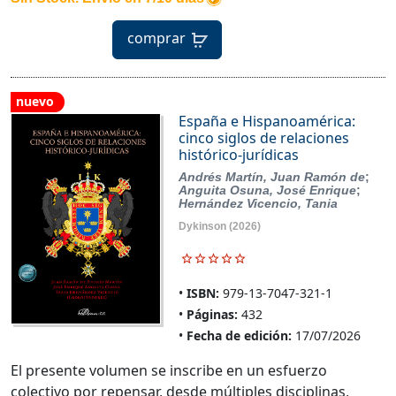
comprar
nuevo
España e Hispanoamérica:
cinco siglos de relaciones
histórico-jurídicas
Andrés Martín, Juan Ramón de
;
Anguita Osuna, José Enrique
;
Hernández Vicencio, Tania
Dykinson
(2026)
ISBN:
979-13-7047-321-1
Páginas:
432
Fecha de edición:
17/07/2026
El presente volumen se inscribe en un esfuerzo
colectivo por repensar, desde múltiples disciplinas,