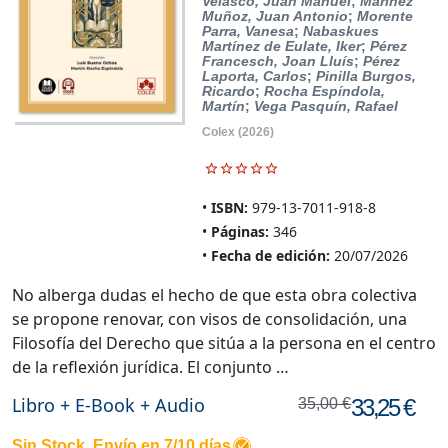
Velasco, Juan Manuel
;
Marínez
Muñoz, Juan Antonio
;
Morente
Parra, Vanesa
;
Nabaskues
Martínez de Eulate, Iker
;
Pérez
Francesch, Joan Lluís
;
Pérez
Laporta, Carlos
;
Pinilla Burgos,
Ricardo
;
Rocha Espíndola,
Martín
;
Vega Pasquín, Rafael
Colex
(2026)
ISBN:
979-13-7011-918-8
Páginas:
346
Fecha de edición:
20/07/2026
No alberga dudas el hecho de que esta obra colectiva
se propone renovar, con visos de consolidación, una
Filosofía del Derecho que sitúa a la persona en el centro
de la reflexión jurídica. El conjunto …
Libro + E-Book + Audio
33,25 €
35,00 €
Sin Stock. Envío en 7/10 días