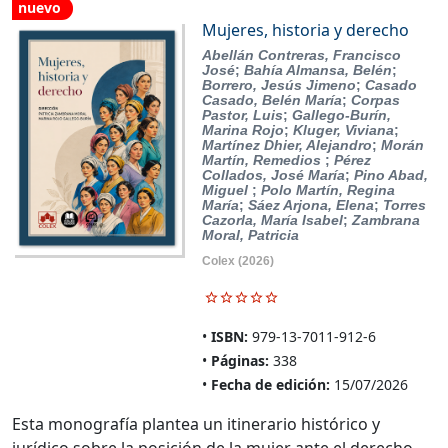
nuevo
Mujeres, historia y derecho
Abellán Contreras, Francisco
José
;
Bahía Almansa, Belén
;
Borrero, Jesús Jimeno
;
Casado
Casado, Belén María
;
Corpas
Pastor, Luis
;
Gallego-Burín,
Marina Rojo
;
Kluger, Viviana
;
Martínez Dhier, Alejandro
;
Morán
Martín, Remedios
;
Pérez
Collados, José María
;
Pino Abad,
Miguel
;
Polo Martín, Regina
María
;
Sáez Arjona, Elena
;
Torres
Cazorla, María Isabel
;
Zambrana
Moral, Patricia
Colex
(2026)
ISBN:
979-13-7011-912-6
Páginas:
338
Fecha de edición:
15/07/2026
Esta monografía plantea un itinerario histórico y
jurídico sobre la posición de la mujer ante el derecho,