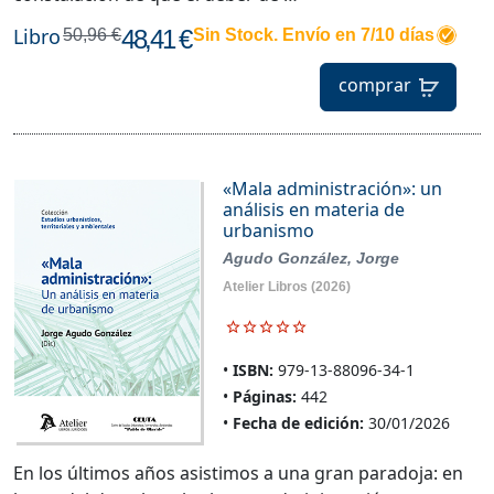
Libro
48,41 €
50,96 €
Sin Stock. Envío en 7/10 días
comprar
«Mala administración»: un
análisis en materia de
urbanismo
Agudo González, Jorge
Atelier Libros
(2026)
ISBN:
979-13-88096-34-1
Páginas:
442
Fecha de edición:
30/01/2026
En los últimos años asistimos a una gran paradoja: en