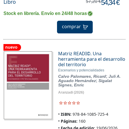
Libro
54,34 €
57,20 €
Stock en librería. Envío en 24/48 horas
comprar
nuevo
Matriz READI©. Una
herramienta para el desarrollo
del territorio
Escenarios y potencialidades
Calvo Palomares, Ricard
;
Juli A.
Aguado Hernández
;
Sigalat
Signes, Enric
Aranzadi
(2026)
ISBN:
978-84-1085-725-4
Páginas:
160
Fecha de edición:
19/06/2026