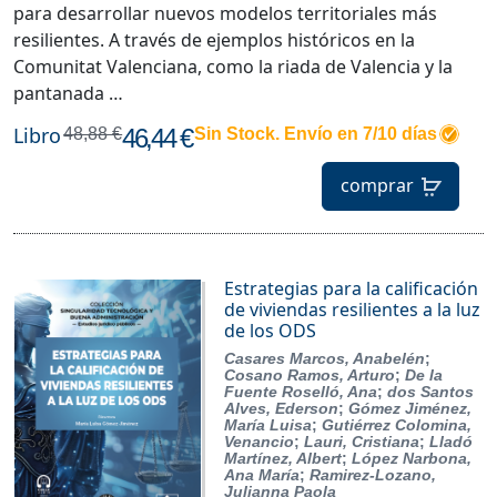
para desarrollar nuevos modelos territoriales más
resilientes. A través de ejemplos históricos en la
Comunitat Valenciana, como la riada de Valencia y la
pantanada …
Libro
46,44 €
48,88 €
Sin Stock. Envío en 7/10 días
comprar
Estrategias para la calificación
de viviendas resilientes a la luz
de los ODS
Casares Marcos, Anabelén
;
Cosano Ramos, Arturo
;
De la
Fuente Roselló, Ana
;
dos Santos
Alves, Ederson
;
Gómez Jiménez,
María Luisa
;
Gutiérrez Colomina,
Venancio
;
Lauri, Cristiana
;
Lladó
Martínez, Albert
;
López Narbona,
Ana María
;
Ramirez-Lozano,
Julianna Paola