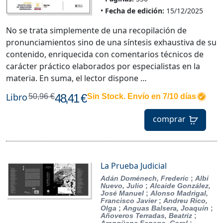
Fecha de edición:
15/12/2025
No se trata simplemente de una recopilación de
pronunciamientos sino de una síntesis exhaustiva de su
contenido, enriquecida con comentarios técnicos de
carácter práctico elaborados por especialistas en la
materia. En suma, el lector dispone …
Libro
48,41 €
50,96 €
Sin Stock. Envío en 7/10 días
comprar
La Prueba Judicial
Adán Doménech, Frederic
;
Albi
Nuevo, Julio
;
Alcaide González,
José Manuel
;
Alonso Madrigal,
Francisco Javier
;
Andreu Rico,
Olga
;
Anguas Balsera, Joaquín
;
Añoveros Terradas, Beatriz
;
Arangüena Fanego, Coral
;