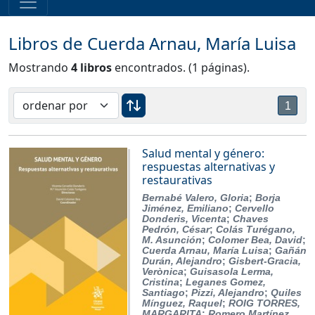
Libros de Cuerda Arnau, María Luisa
Mostrando
4 libros
encontrados. (1 páginas).
1
Salud mental y género:
respuestas alternativas y
restaurativas
Bernabé Valero, Gloria
;
Borja
Jiménez, Emiliano
;
Cervello
Donderis, Vicenta
;
Chaves
Pedrón, César
;
Colás Turégano,
M. Asunción
;
Colomer Bea, David
;
Cuerda Arnau, María Luisa
;
Gañán
Durán, Alejandro
;
Gisbert-Gracia,
Verònica
;
Guisasola Lerma,
Cristina
;
Leganes Gomez,
Santiago
;
Pizzi, Alejandro
;
Quiles
Mínguez, Raquel
;
ROIG TORRES,
MARGARITA
;
Romero Martínez,