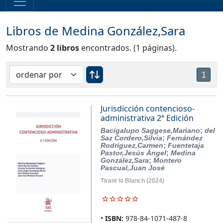
Libros de Medina González,Sara
Mostrando
2 libros
encontrados. (1 páginas).
1
Jurisdicción contencioso-
administrativa 2ª Edición
Bacigalupo Saggese,Mariano
;
del
Saz Cordero,Silvia
;
Fernández
Rodríguez,Carmen
;
Fuentetaja
Pastor,Jesús Ángel
;
Medina
González,Sara
;
Montero
Pascual,Juan José
Tirant lo Blanch
(2024)
ISBN:
978-84-1071-487-8