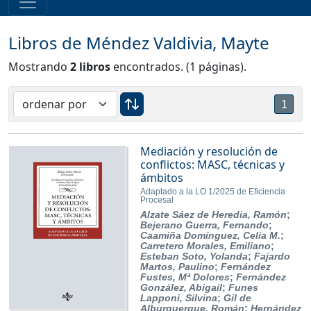
Libros de Méndez Valdivia, Mayte
Mostrando
2 libros
encontrados. (1 páginas).
1
Mediación y resolución de
conflictos: MASC, técnicas y
ámbitos
Adaptado a la LO 1/2025 de Eficiencia
Procesal
Alzate Sáez de Heredia, Ramón
;
Bejerano Guerra, Fernando
;
Caamiña Domínguez, Celia M.
;
Carretero Morales, Emiliano
;
Esteban Soto, Yolanda
;
Fajardo
Martos, Paulino
;
Fernández
Fustes, Mª Dolores
;
Fernández
González, Abigail
;
Funes
Lapponi, Silvina
;
Gil de
Alburquerque, Román
;
Hernández