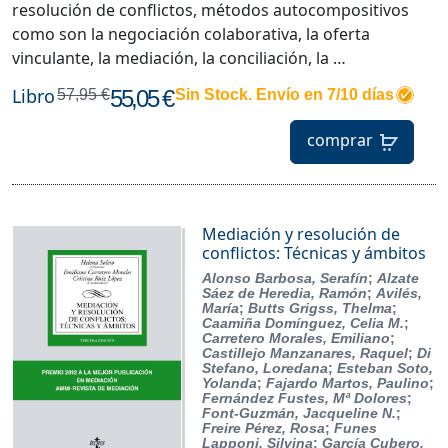
resolución de conflictos, métodos autocompositivos
como son la negociación colaborativa, la oferta
vinculante, la mediación, la conciliación, la …
Libro
55,05 €
57,95 €
Sin Stock. Envío en 7/10 días
comprar
Mediación y resolución de
conflictos: Técnicas y ámbitos
Alonso Barbosa, Serafín
;
Alzate
Sáez de Heredia, Ramón
;
Avilés,
María
;
Butts Grigss, Thelma
;
Caamiña Domínguez, Celia M.
;
Carretero Morales, Emiliano
;
Castillejo Manzanares, Raquel
;
Di
Stefano, Loredana
;
Esteban Soto,
Yolanda
;
Fajardo Martos, Paulino
;
Fernández Fustes, Mª Dolores
;
Font-Guzmán, Jacqueline N.
;
Freire Pérez, Rosa
;
Funes
Lapponi, Silvina
;
García Cubero,