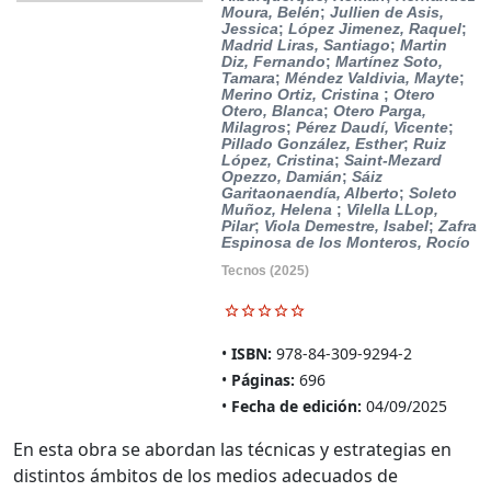
Moura, Belén
;
Jullien de Asis,
Jessica
;
López Jimenez, Raquel
;
Madrid Liras, Santiago
;
Martin
Diz, Fernando
;
Martínez Soto,
Tamara
;
Méndez Valdivia, Mayte
;
Merino Ortiz, Cristina
;
Otero
Otero, Blanca
;
Otero Parga,
Milagros
;
Pérez Daudí, Vicente
;
Pillado González, Esther
;
Ruiz
López, Cristina
;
Saint-Mezard
Opezzo, Damián
;
Sáiz
Garitaonaendía, Alberto
;
Soleto
Muñoz, Helena
;
Vilella LLop,
Pilar
;
Viola Demestre, Isabel
;
Zafra
Espinosa de los Monteros, Rocío
Tecnos
(2025)
ISBN:
978-84-309-9294-2
Páginas:
696
Fecha de edición:
04/09/2025
En esta obra se abordan las técnicas y estrategias en
distintos ámbitos de los medios adecuados de