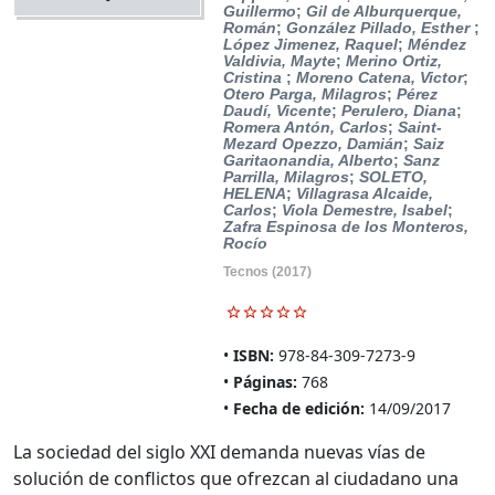
Guillermo
;
Gil de Alburquerque,
Román
;
González Pillado, Esther
;
López Jimenez, Raquel
;
Méndez
Valdivia, Mayte
;
Merino Ortiz,
Cristina
;
Moreno Catena, Victor
;
Otero Parga, Milagros
;
Pérez
Daudí, Vicente
;
Perulero, Diana
;
Romera Antón, Carlos
;
Saint-
Mezard Opezzo, Damián
;
Saiz
Garitaonandia, Alberto
;
Sanz
Parrilla, Milagros
;
SOLETO,
HELENA
;
Villagrasa Alcaide,
Carlos
;
Viola Demestre, Isabel
;
Zafra Espinosa de los Monteros,
Rocío
Tecnos
(2017)
ISBN:
978-84-309-7273-9
Páginas:
768
Fecha de edición:
14/09/2017
La sociedad del siglo XXI demanda nuevas vías de
solución de conflictos que ofrezcan al ciudadano una