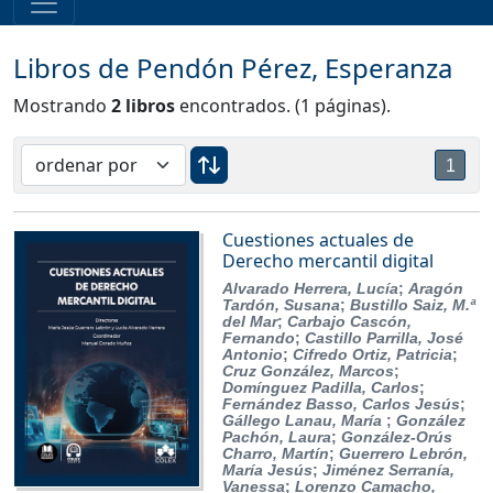
Libros de Pendón Pérez, Esperanza
Mostrando
2 libros
encontrados. (1 páginas).
1
Cuestiones actuales de
Derecho mercantil digital
Alvarado Herrera, Lucía
;
Aragón
Tardón, Susana
;
Bustillo Saiz, M.ª
del Mar
;
Carbajo Cascón,
Fernando
;
Castillo Parrilla, José
Antonio
;
Cifredo Ortiz, Patricia
;
Cruz González, Marcos
;
Domínguez Padilla, Carlos
;
Fernández Basso, Carlos Jesús
;
Gállego Lanau, María
;
González
Pachón, Laura
;
González-Orús
Charro, Martín
;
Guerrero Lebrón,
María Jesús
;
Jiménez Serranía,
Vanessa
;
Lorenzo Camacho,