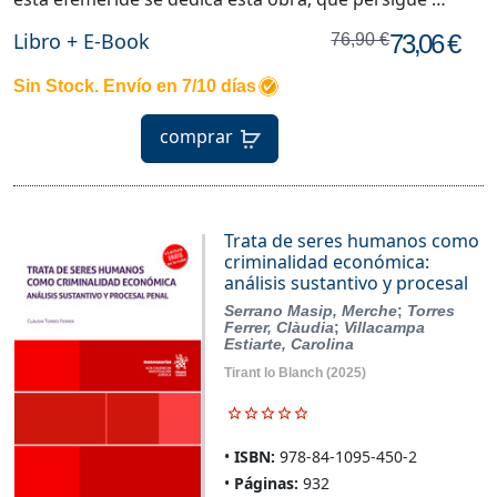
Libro + E-Book
73,06 €
76,90 €
Sin Stock. Envío en 7/10 días
comprar
Trata de seres humanos como
criminalidad económica:
análisis sustantivo y procesal
Serrano Masip, Merche
;
Torres
Ferrer, Clàudia
;
Villacampa
Estiarte, Carolina
Tirant lo Blanch
(2025)
ISBN:
978-84-1095-450-2
Páginas:
932