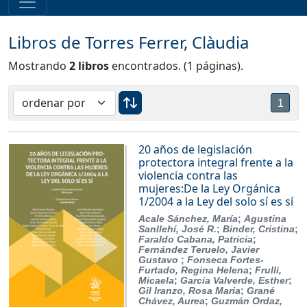
Libros de Torres Ferrer, Clàudia
Mostrando
2 libros
encontrados. (1 páginas).
1
20 años de legislación
protectora integral frente a la
violencia contra las
mujeres:De la Ley Orgánica
1/2004 a la Ley del solo sí es sí
Acale Sánchez, María
;
Agustina
Sanllehí, José R.
;
Binder, Cristina
;
Faraldo Cabana, Patricia
;
Fernández Teruelo, Javier
Gustavo
;
Fonseca Fortes-
Furtado, Regina Helena
;
Frulli,
Micaela
;
García Valverde, Esther
;
Gil Iranzo, Rosa Maria
;
Grané
Chávez, Aurea
;
Guzmán Ordaz,