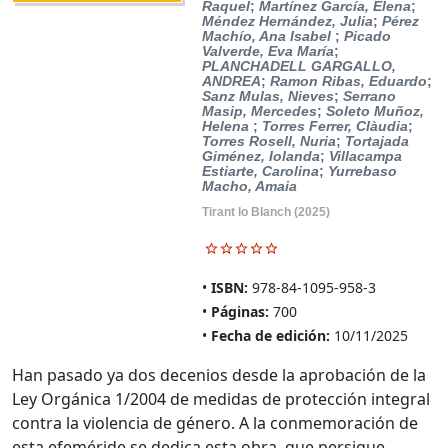
Raquel
;
Martínez García, Elena
;
Méndez Hernández, Julia
;
Pérez
Machío, Ana Isabel
;
Picado
Valverde, Eva María
;
PLANCHADELL GARGALLO,
ANDREA
;
Ramon Ribas, Eduardo
;
Sanz Mulas, Nieves
;
Serrano
Masip, Mercedes
;
Soleto Muñoz,
Helena
;
Torres Ferrer, Clàudia
;
Torres Rosell, Nuria
;
Tortajada
Giménez, Iolanda
;
Villacampa
Estiarte, Carolina
;
Yurrebaso
Macho, Amaia
Tirant lo Blanch
(2025)
ISBN:
978-84-1095-958-3
Páginas:
700
Fecha de edición:
10/11/2025
Han pasado ya dos decenios desde la aprobación de la
Ley Orgánica 1/2004 de medidas de protección integral
contra la violencia de género. A la conmemoración de
esta efeméride se dedica esta obra, que persigue …