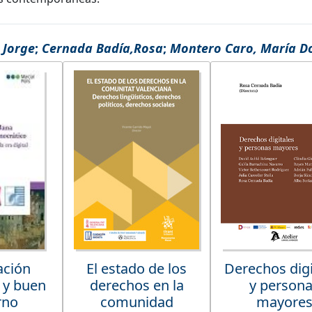
 Jorge
;
Cernada Badía,Rosa
;
Montero Caro, María D
ación
El estado de los
Derechos digi
 y buen
derechos en la
y person
rno
comunidad
mayore