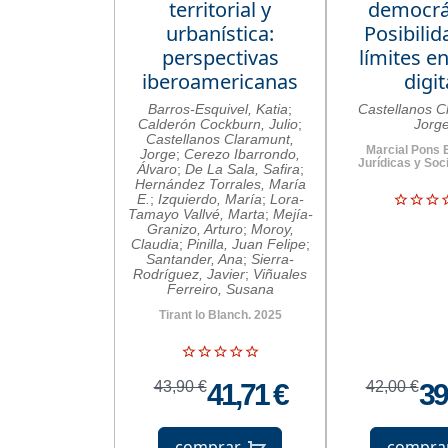
territorial y
democrát
urbanística:
Posibilid
perspectivas
límites en
iberoamericanas
digit
Barros-Esquivel, Katia
;
Castellanos C
Calderón Cockburn, Julio
;
Jorg
Castellanos Claramunt,
Marcial Pons 
Jorge
;
Cerezo Ibarrondo,
Jurídicas y Soc
Álvaro
;
De La Sala, Safira
;
Hernández Torrales, María
E.
;
Izquierdo, María
;
Lora-
Tamayo Vallvé, Marta
;
Mejía-
Granizo, Arturo
;
Moroy,
Claudia
;
Pinilla, Juan Felipe
;
Santander, Ana
;
Sierra-
Rodríguez, Javier
;
Viñuales
Ferreiro, Susana
Tirant lo Blanch. 2025
43,90 €
41,71 €
42,00 €
39
comprar
compra