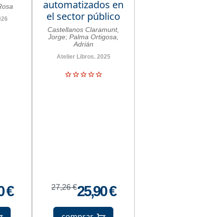
automatizados en
Rosa
el sector público
026
Castellanos Claramunt,
Jorge
;
Palma Ortigosa,
Adrián
Atelier Libros. 2025
0 €
27,26 €
25,90 €
comprar