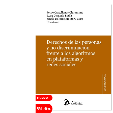
nuevo
5% dto.