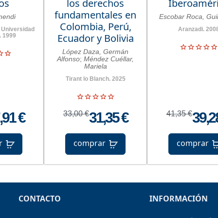
os
los derechos
Iberoamér
fundamentales en
mendi
Escobar Roca, Gui
Colombia, Perú,
 Universidad
Aranzadi. 200
Ecuador y Bolivia
. 1999
López Daza, Germán
Alfonso
;
Méndez Cuéllar,
Mariela
Tirant lo Blanch. 2025
,91 €
33,00 €
31,35 €
41,35 €
39,2
r
comprar
comprar
CONTACTO
INFORMACIÓN