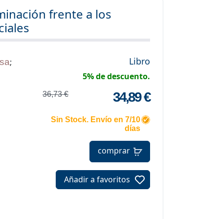
inación frente a los
ciales
Libro
sa
;
5% de descuento.
34,89 €
36,73 €
Sin Stock. Envío en 7/10
días
comprar
Añadir a favoritos