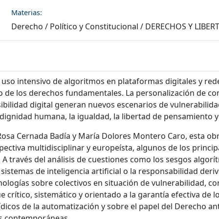
Materias:
Derecho
/
Político y Constitucional
/
DERECHOS Y LIBER
y el uso intensivo de algoritmos en plataformas digitales y r
o de los derechos fundamentales. La personalización de co
visibilidad digital generan nuevos escenarios de vulnerabilid
ignidad humana, la igualdad, la libertad de pensamiento y e
 Rosa Cernada Badía y María Dolores Montero Caro, esta obr
ctiva multidisciplinar y europeísta, algunos de los principa
A través del análisis de cuestiones como los sesgos algorí
sistemas de inteligencia artificial o la responsabilidad deriv
cnologías sobre colectivos en situación de vulnerabilidad
crítico, sistemático y orientado a la garantía efectiva de 
rídicos de la automatización y sobre el papel del Derecho a
as contemporáneas.