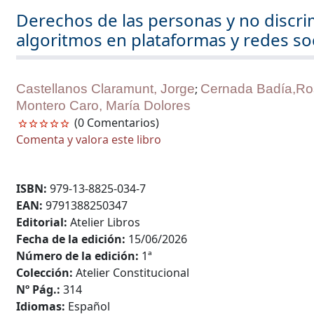
Derechos de las personas y no discrim
algoritmos en plataformas y redes so
Castellanos Claramunt, Jorge
;
Cernada Badía,Ro
Montero Caro, María Dolores
(0 Comentarios)
Comenta y valora este libro
ISBN:
979-13-8825-034-7
EAN:
9791388250347
Editorial:
Atelier Libros
Fecha de la edición:
15/06/2026
Número de la edición:
1ª
Colección:
Atelier Constitucional
Nº Pág.:
314
Idiomas:
Español