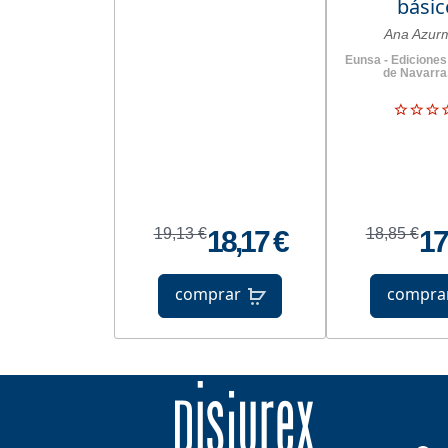
básic
Ana Azur
Eunsa - Ediciones
de Navarra
19,13 €
18,17 €
18,85 €
17
comprar
compra