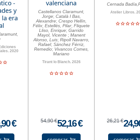
ico -
valenciana
Cernada Badía,
ades y
Castellanos Claramunt,
Atelier Libros. 2
 la era
Jorge
;
Català I Bas,
Alexandre
;
Crespo Hellín,
al
Félix
;
Estellés, Pilar
;
Fliquete
Lliso, Enrique
;
Garrido
laramunt,
Mayol, Vicente
;
Manent
e
Alonso, Luis
;
Ripoll Navarro,
Rafael
;
Sánchez Férriz,
Ediciones
Remedio
;
Vivancos Comes,
iales. 2020
Mariano
Tirant lo Blanch. 2026
,90 €
54,90 €
52,16 €
26,21 €
24,9
r
comprar
comprar