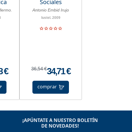
ica
Sociales
llermo.
Antonio Embid Irujo
8
Iustel. 2009
8 €
36,54 €
34,71 €
comprar
¡APÚNTATE A NUESTRO BOLETÍN
DE NOVEDADES!