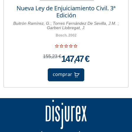
Nueva Ley de Enjuiciamiento Civil. 3ª
Edición
Buitrón Ramírez, G.
;
Torres Fernández De Sevilla, J.M.
;
Garberi Llobregat, J.
Bosch. 2002
155,23 €
147,47 €
comprar