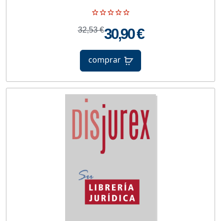
32,53 €
30,90 €
comprar