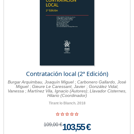
Contratación local (2ª Edición)
Burgar Arquimbau, Joaquín Miguel
;
Carbonero Gallardo, José
Miguel
;
Gieure Le Caressant, Javier
;
González Vidal,
Vanessa
;
Martínez Vila, Ignacio (Autores)
;
Llavador Cisternes,
Hilario (Coordinador)
Tirant lo Blanch. 2018
109,00 €
103,55 €