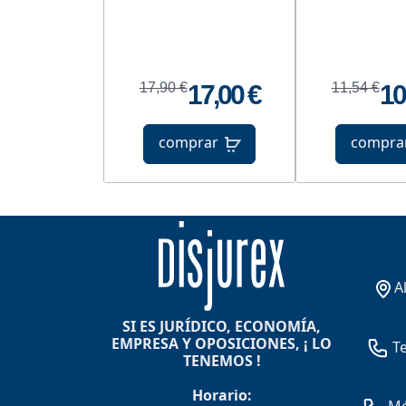
17,90 €
17,00 €
11,54 €
10
comprar
compra
A
SI ES JURÍDICO, ECONOMÍA,
EMPRESA Y OPOSICIONES, ¡ LO
Te
TENEMOS !
Horario: