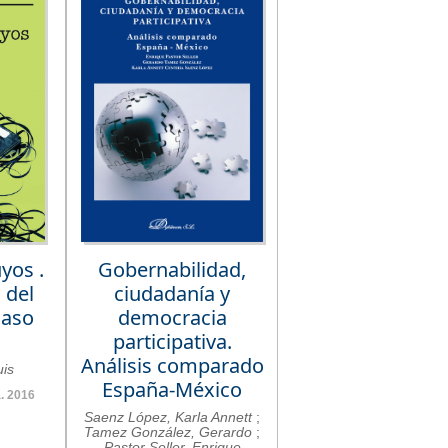
yos .
Gobernabilidad,
 del
ciudadanía y
caso
democracia
participativa.
Análisis comparado
uis
España-México
. 2016
Saenz López, Karla Annett
;
Tamez González, Gerardo
;
Pastor Seller, Enrique