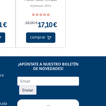
Dykinson. 2014
1 €
18,00 €
17,10 €
comprar
¡APÚNTATE A NUESTRO BOLETÍN
DE NOVEDADES!
ica
Enviar
yuda