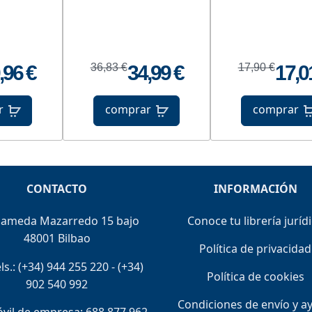
,96 €
36,83 €
34,99 €
17,90 €
17,0
r
comprar
comprar
CONTACTO
INFORMACIÓN
lameda Mazarredo 15 bajo
Conoce tu librería juríd
48001 Bilbao
Política de privacidad
ls.:
(+34) 944 255 220
-
(+34)
Política de cookies
902 540 992
Condiciones de envío y a