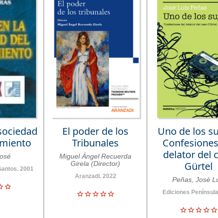
 sociedad
El poder de los
Uno de los su
imiento
Tribunales
Confesiones
delator del 
José
Miguel Ángel Recuerda
Girela (Director)
Gürtel
 Santos. 2001
Aranzadi. 2022
Peñas, José L
Ediciones Península