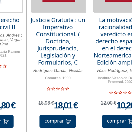
derecho
Justicia Gratuita : un
La motivaci
ivil II
Imperativo
racionalidad
Constitucional. (
veredicto e
tos, Andrés
;
acio
;
Vegas
Doctrina,
derecho espa
Jaime
Jurisprudencia,
en el dere
itaria Ramon
Legislación y
Norteamerica
2021
Formularios, C
Edición ampl
Rodríguez García, Nicolás
Vélez Rodríguez, 
Comares. 1999
Instituto Vasco de 
Procesal. 200
,80 €
18,96 €
18,01 €
12,00 €
10,2
r
comprar
comprar