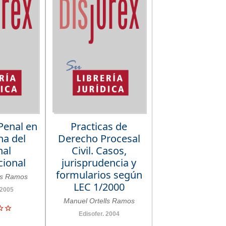
Penal en
Practicas de
na del
Derecho Procesal
nal
Civil. Casos,
cional
jurisprudencia y
formularios según
ls Ramos
LEC 1/2000
 2005
Manuel Ortells Ramos
Edisofer. 2004