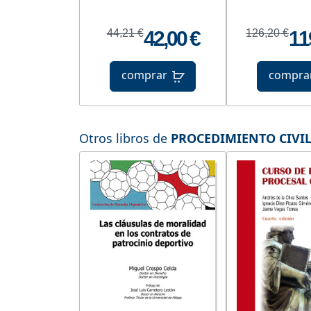
44,21 €
42,00 €
126,20 €
11
comprar
compra
Otros libros de
PROCEDIMIENTO CIVI