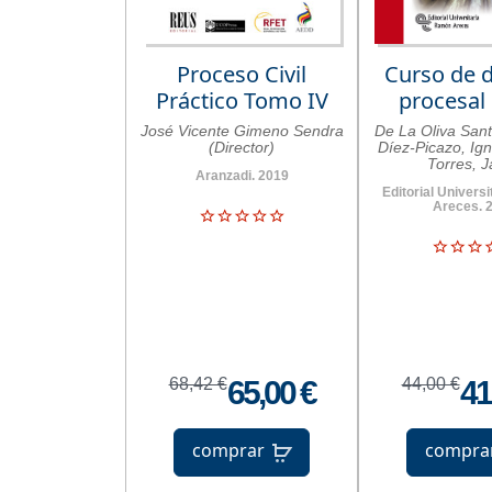
Proceso Civil
Curso de 
Práctico Tomo IV
procesal c
José Vicente Gimeno Sendra
De La Oliva San
(Director)
Díez-Picazo, Ign
Torres, 
Aranzadi. 2019
Editorial Univers
Areces. 
68,42 €
65,00 €
44,00 €
41
comprar
compra