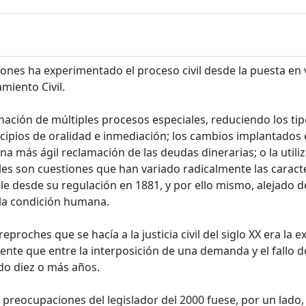
es ha experimentado el proceso civil desde la puesta en vi
miento Civil.
nación de múltiples procesos especiales, reduciendo los tipos
rincipios de oralidad e inmediación; los cambios implantado
na más ágil reclamación de las deudas dinerarias; o la util
rales son cuestiones que han variado radicalmente las carac
 desde su regulación en 1881, y por ello mismo, alejado de
la condición humana.
eproches que se hacía a la justicia civil del siglo XX era la
te que entre la interposición de una demanda y el fallo def
do diez o más años.
s preocupaciones del legislador del 2000 fuese, por un lado,