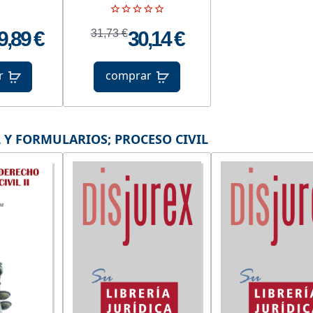
9,89 €
31,73 €
30,14 €
r
comprar
L Y FORMULARIOS
;
PROCESO CIVIL