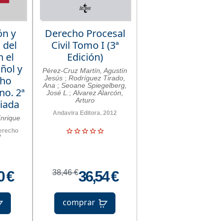
ón y
Derecho Procesal
 del
Civil Tomo I (3ª
n el
Edición)
ñol y
Pérez-Cruz Martín, Agustín
cho
Jesús
;
Rodríguez Tirado,
Ana
;
Seoane Spiegelberg,
no. 2ª
José L.
;
Alvarez Alarcón,
Arturo
iada
Andavira Editora. 2012
Enrique
Derecho
7
0 €
38,46 €
36,54 €
comprar