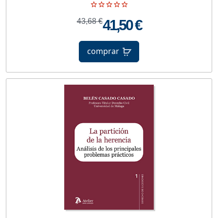
43,68 €
41,50 €
comprar