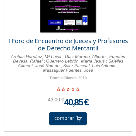
I Foro de Encuentro de Jueces y Profesores
de Derecho Mercantil
Arribas Hernáez, Mª Luisa
;
Díaz Moreno, Alberto
;
Fuentes
Devesa, Rafael
;
Guerrero Lebrón, María Jesús
;
Salelles
Climent, José Ramón
;
Soler Pascual, Luis Antonio
;
Massaguer Fuentes, José
Tirant lo Blanch. 2010
43,00 €
40,85 €
comprar