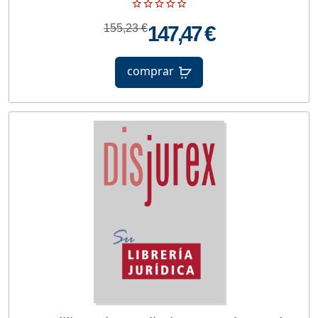
155,23 €
147,47 €
comprar