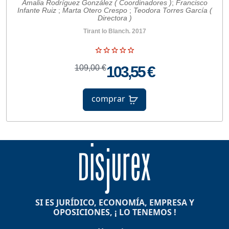
Amalia Rodríguez González ( Coordinadores )
;
Francisco
Infante Ruiz
;
Marta Otero Crespo
;
Teodora Torres García (
Directora )
Tirant lo Blanch. 2017
109,00 €
103,55 €
comprar
SI ES JURÍDICO, ECONOMÍA, EMPRESA Y
OPOSICIONES, ¡ LO TENEMOS !