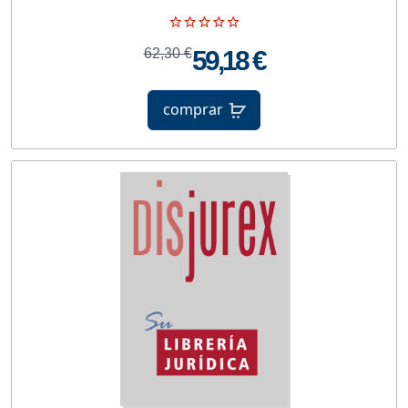
62,30 €
59,18 €
comprar