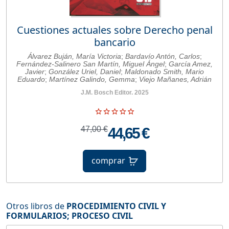
Cuestiones actuales sobre Derecho penal
bancario
Álvarez Buján, María Victoria
;
Bardavío Antón, Carlos
;
Fernández-Salinero San Martín, Miguel Ángel
;
García Amez,
Javier
;
González Uriel, Daniel
;
Maldonado Smith, Mario
Eduardo
;
Martínez Galindo, Gemma
;
Viejo Mañanes, Adrián
J.M. Bosch Editor. 2025
47,00 €
44,65 €
comprar
Otros libros de
PROCEDIMIENTO CIVIL Y
FORMULARIOS
;
PROCESO CIVIL