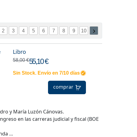
2
3
4
5
6
7
8
9
10
e
Libro
55,10 €
58,00 €
Sin Stock. Envío en 7/10 días
comprar
andro y María Luzón Cánovas.
greso en las carreras judicial y fiscal (BOE
unda …