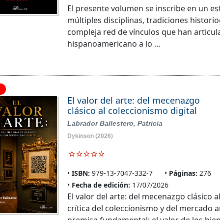
El presente volumen se inscribe en un es
múltiples disciplinas, tradiciones histor
compleja red de vínculos que han articu
hispanoamericano a lo …
El valor del arte: del mecenazgo
clásico al coleccionismo digital
Labrador Ballestero, Patricia
Dykinson
(2026)
ISBN:
979-13-7047-332-7
Páginas:
276
Fecha de edición:
17/07/2026
El valor del arte: del mecenazgo clásico a
crítica del coleccionismo y del mercado art
premisa fundamental: el valor de los bie