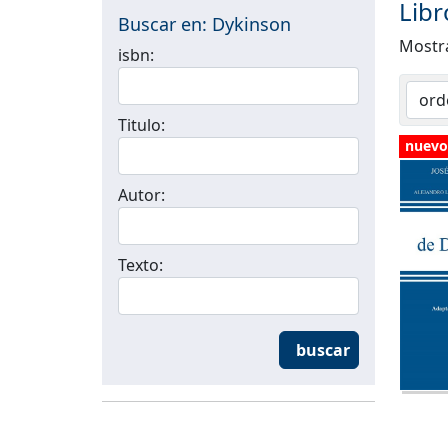
Libr
Buscar en: Dykinson
Most
isbn:
Titulo:
nuevo
Autor:
Texto:
buscar