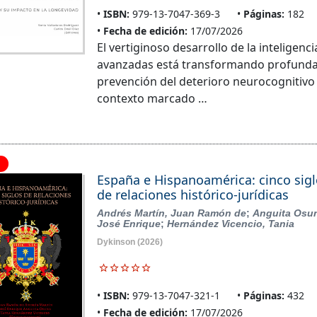
ISBN:
979-13-7047-369-3
Páginas:
182
Fecha de edición:
17/07/2026
El vertiginoso desarrollo de la inteligencia
avanzadas está transformando profundam
prevención del deterioro neurocognitivo
contexto marcado …
España e Hispanoamérica: cinco sig
de relaciones histórico-jurídicas
Andrés Martín, Juan Ramón de
;
Anguita Osu
José Enrique
;
Hernández Vicencio, Tania
Dykinson
(2026)
ISBN:
979-13-7047-321-1
Páginas:
432
Fecha de edición:
17/07/2026