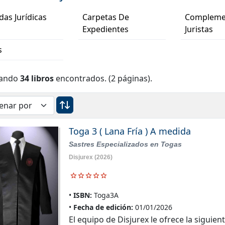
as Jurídicas
Carpetas De
Compleme
Expedientes
Juristas
s
rando
34 libros
encontrados. (2 páginas).
Toga 3 ( Lana Fría ) A medida
Sastres Especializados en Togas
Disjurex
(2026)
ISBN:
Toga3A
Fecha de edición:
01/01/2026
El equipo de Disjurex le ofrece la sigu