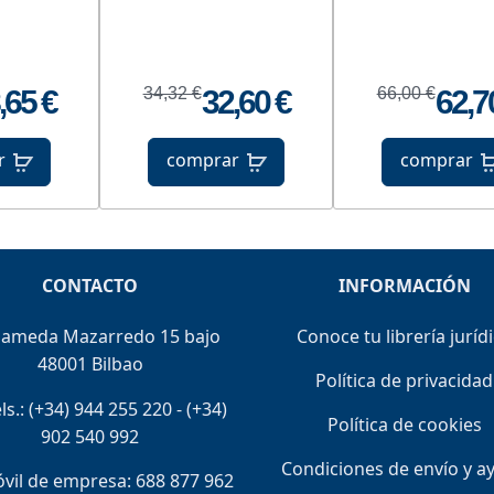
,65 €
34,32 €
32,60 €
66,00 €
62,7
r
comprar
comprar
CONTACTO
INFORMACIÓN
lameda Mazarredo 15 bajo
Conoce tu librería juríd
48001 Bilbao
Política de privacidad
ls.:
(+34) 944 255 220
-
(+34)
Política de cookies
902 540 992
Condiciones de envío y a
il de empresa: 688 877 962