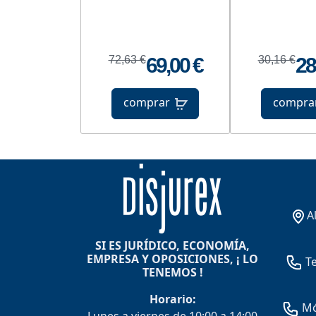
72,63 €
69,00 €
30,16 €
28
comprar
compra
A
SI ES JURÍDICO, ECONOMÍA,
EMPRESA Y OPOSICIONES, ¡ LO
Te
TENEMOS !
Horario:
Móv