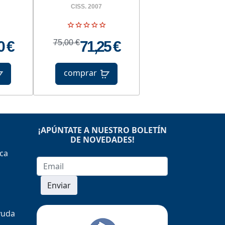
CISS. 2007
0 €
75,00 €
71,25 €
comprar
¡APÚNTATE A NUESTRO BOLETÍN
DE NOVEDADES!
ica
Enviar
yuda