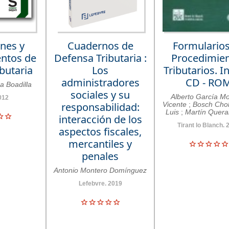
nes y
Cuadernos de
Formulario
ntos de
Defensa Tributaria :
Procedimie
ibutaria
Los
Tributarios. I
administradores
CD - RO
a Boadilla
sociales y su
Alberto García M
012
responsabilidad:
Vicente
;
Bosch Chol
Luis
;
Martín Queral
interacción de los
Tirant lo Blanch. 
aspectos fiscales,
mercantiles y
penales
Antonio Montero Domínguez
Lefebvre. 2019