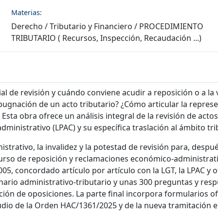
Materias:
Derecho
/
Tributario y Financiero
/
PROCEDIMIENTO
TRIBUTARIO ( Recursos, Inspección, Recaudación ...)
l de revisión y cuándo conviene acudir a reposición o a la
ugnación de un acto tributario? ¿Cómo articular la represe
sta obra ofrece un análisis integral de la revisión de actos 
ministrativo (LPAC) y su específica traslación al ámbito tri
strativo, la invalidez y la potestad de revisión para, despué
urso de reposición y reclamaciones económico-administrativa
005, concordado artículo por artículo con la LGT, la LPAC y
ario administrativo‑tributario y unas 300 preguntas y res
ación de oposiciones. La parte final incorpora formularios o
dio de la Orden HAC/1361/2025 y de la nueva tramitación el