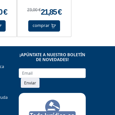
0 €
23,00 €
21,85 €
comprar
¡APÚNTATE A NUESTRO BOLETÍN
DE NOVEDADES!
ica
Enviar
yuda