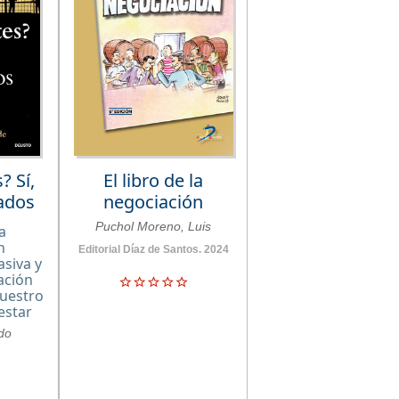
? Sí,
El libro de la
cados
negociación
Puchol Moreno, Luis
a
n
Editorial Díaz de Santos. 2024
siva y
cación
nuestro
estar
do