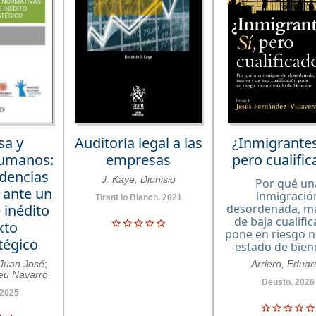
sa y
Auditoría legal a las
¿Inmigrantes
humanos:
empresas
pero cualifi
ndencias
J. Kaye, Dionisio
Por qué un
 ante un
inmigració
Tirant lo Blanch. 2021
 inédito
desordenada, ma
de baja cualifi
xto
pone en riesgo 
tégico
estado de bien
 Juan José
;
Arriero, Eduar
eu Navarro
Deusto. 2026
 2025