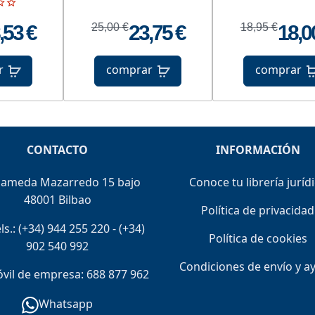
,53 €
25,00 €
23,75 €
18,95 €
18,0
r
comprar
comprar
CONTACTO
INFORMACIÓN
lameda Mazarredo 15 bajo
Conoce tu librería juríd
48001 Bilbao
Política de privacidad
ls.:
(+34) 944 255 220
-
(+34)
Política de cookies
902 540 992
Condiciones de envío y a
il de empresa: 688 877 962
Whatsapp