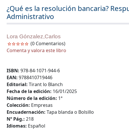
¿Qué es la resolución bancaria? Res
Administrativo
Lora Gónzalez,Carlos
(0 Comentarios)
Comenta y valora este libro
ISBN:
978-84-1071-944-6
EAN:
9788410719446
Editorial:
Tirant lo Blanch
Fecha de la edición:
16/01/2025
Número de la edición:
1ª
Colección:
Empresas
Encuadernación:
Tapa blanda o Bolsillo
Nº Pág.:
218
Idiomas:
Español