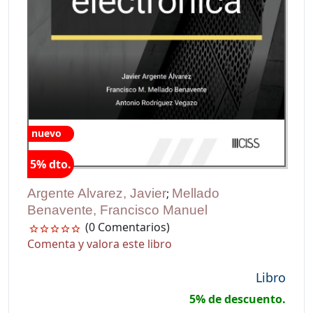
nuevo
5% dto.
Argente Alvarez, Javier
;
Mellado
Benavente, Francisco Manuel
(0 Comentarios)
Comenta y valora este libro
Libro
5% de descuento.