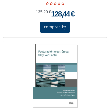
135,20 €
128,44 €
comprar