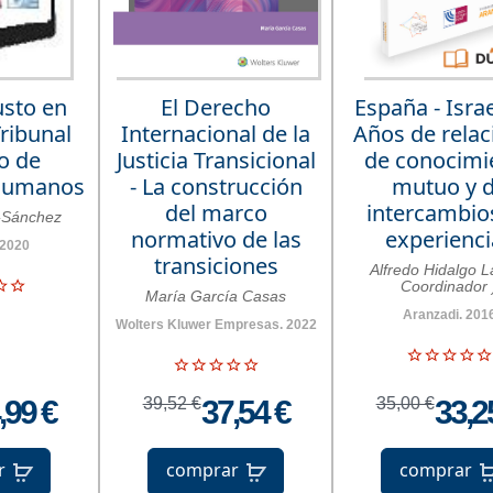
usto en
El Derecho
España - Israe
ribunal
Internacional de la
Años de relac
o de
Justicia Transicional
de conocimi
Humanos
- La construcción
mutuo y 
del marco
intercambio
-Sánchez
normativo de las
experienci
 2020
transiciones
Alfredo Hidalgo L
Coordinador 
María García Casas
Aranzadi. 201
Wolters Kluwer Empresas. 2022
,99 €
39,52 €
37,54 €
35,00 €
33,2
r
comprar
comprar