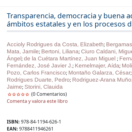
Transparencia, democracia y buena ad
ámbitos estatales y en los procesos d
Accioly Rodrigues da Costa, Elizabeth
;
Bergamas
Mata, Jamile
;
Bertoni, Liliana
;
Ciuro Caldani, Migu
Ángel
;
de la Cuétara Martínez, Juan Miguel
;
Fern
Fernández, José Javier J.
;
Kemelmajer, Aída
;
Mol
Pozo, Carlos Francisco
;
Montaño Galarza, César
;
Rodrigues Duarte, Pedro
;
Rodriguez-Arana Muño
Jaime
;
Storini, Clauida
(0 Comentarios)
Comenta y valora este libro
ISBN:
978-84-1194-626-1
EAN:
9788411946261