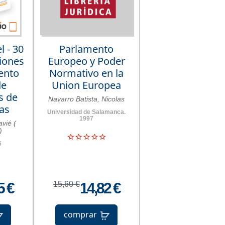
l - 30
Parlamento
iones
Europeo y Poder
ento
Normativo en la
de
Union Europea
s de
Navarro Batista, Nicolas
as
Universidad de Salamanca.
1997
avié (
)
6
5 €
15,60 €
14,82 €
comprar