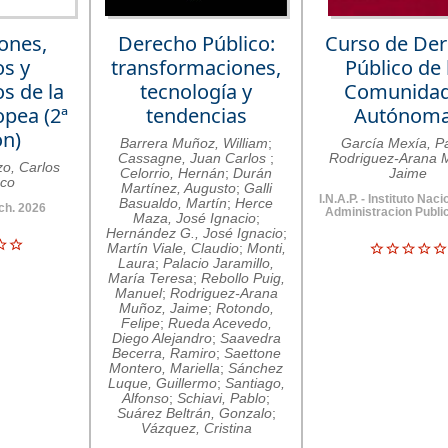
iones,
Derecho Público:
Curso de De
s y
transformaciones,
Público de 
s de la
tecnología y
Comunida
pea (2ª
tendencias
Autónom
ón)
Barrera Muñoz, William
;
García Mexía, P
Cassagne, Juan Carlos
;
Rodriguez-Arana 
zo, Carlos
Celorrio, Hernán
;
Durán
Jaime
sco
Martínez, Augusto
;
Galli
I.N.A.P. - Instituto Naci
Basualdo, Martín
;
Herce
nch. 2026
Administracion Publi
Maza, José Ignacio
;
Hernández G., José Ignacio
;
Martín Viale, Claudio
;
Monti,
Laura
;
Palacio Jaramillo,
María Teresa
;
Rebollo Puig,
Manuel
;
Rodriguez-Arana
Muñoz, Jaime
;
Rotondo,
Felipe
;
Rueda Acevedo,
Diego Alejandro
;
Saavedra
Becerra, Ramiro
;
Saettone
Montero, Mariella
;
Sánchez
Luque, Guillermo
;
Santiago,
Alfonso
;
Schiavi, Pablo
;
Suárez Beltrán, Gonzalo
;
Vázquez, Cristina