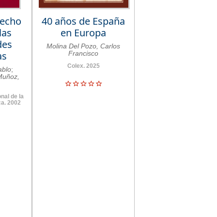
recho
40 años de España
las
en Europa
des
Molina Del Pozo, Carlos
as
Francisco
Colex. 2025
ablo
;
Muñoz,
onal de la
ca. 2002