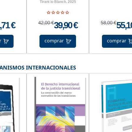
Tirant lo Blanch. 2025
,71 €
42,00 €
39,90 €
58,00 €
55,1
r
comprar
comprar
GANISMOS INTERNACIONALES