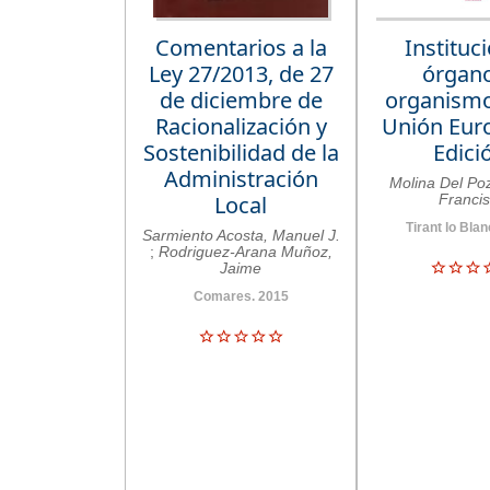
Comentarios a la
Instituc
Ley 27/2013, de 27
órgano
de diciembre de
organismo
Racionalización y
Unión Euro
Sostenibilidad de la
Edici
Administración
Molina Del Po
Local
Franci
Tirant lo Bla
Sarmiento Acosta, Manuel J.
;
Rodriguez-Arana Muñoz,
Jaime
Comares. 2015