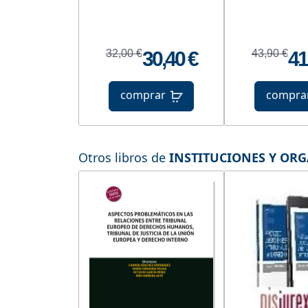
32,00 €
30,40 €
43,90 €
41
comprar
compra
Otros libros de
INSTITUCIONES Y OR