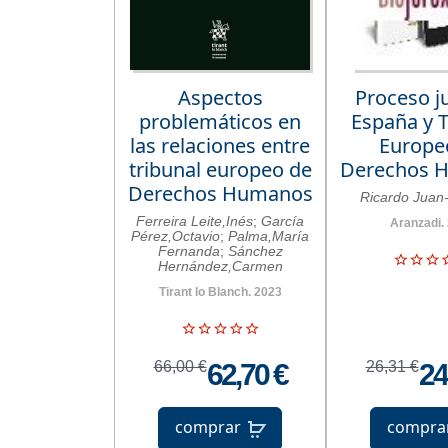
Aspectos
Proceso j
problemáticos en
España y T
las relaciones entre
Europe
tribunal europeo de
Derechos 
Derechos Humanos
Ricardo Juan
Ferreira Leite,Inés
;
García
Aranzadi.
Pérez,Octavio
;
Palma,María
Fernanda
;
Sánchez
Hernández,Carmen
Tirant lo Blanch. 2023
66,00 €
62,70 €
26,31 €
24
comprar
compra