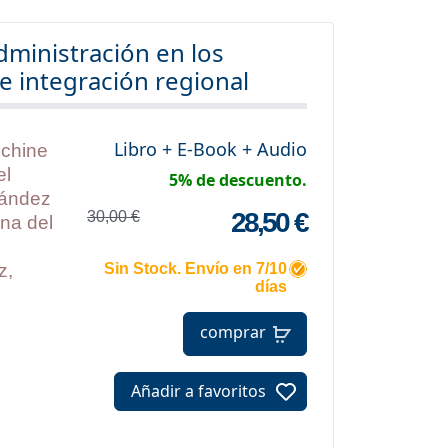
ministración en los
e integración regional
Libro + E-Book + Audio
chine
el
5% de descuento.
ández
28,50 €
30,00 €
ina del
z,
Sin Stock. Envío en 7/10
días
comprar
Añadir a favoritos