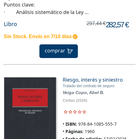
Puntos clave:
· Análisis sistemático de la Ley …
Libro
282,57 €
297,44 €
Sin Stock. Envío en 7/10 días
comprar
Riesgo, interés y siniestro
Tratado del contrato de seguro
Veiga Copo, Abel B.
Civitas
(2026)
ISBN:
978-84-1085-555-7
Páginas:
1960
Fecha de edición:
17/02/2026