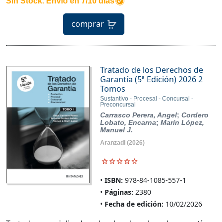
Sin Stock. Envío en 7/10 días
comprar
Tratado de los Derechos de
Garantía (5ª Edición) 2026 2
Tomos
Sustantivo - Procesal - Concursal -
Preconcursal
Carrasco Perera, Angel
;
Cordero
Lobato, Encarna
;
Marín López,
Manuel J.
Aranzadi
(2026)
ISBN:
978-84-1085-557-1
Páginas:
2380
Fecha de edición:
10/02/2026