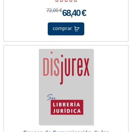
72,00 €
68,40 €
comprar