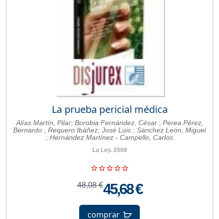
La prueba pericial médica
Alías Martín, Pilar
;
Borobia Fernández, César
;
Perea Pérez,
Bernardo
;
Requero Ibáñez, José Luis
;
Sánchez León, Miguel
;
Hernández Martínez - Campello, Carlos
La Ley. 2008
48,08 €
45,68 €
comprar