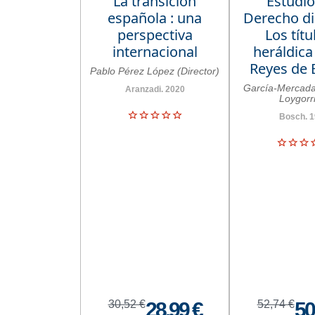
La transición
Estudio
española : una
Derecho di
perspectiva
Los títu
internacional
heráldica
Reyes de 
Pablo Pérez López (Director)
García-Mercada
Aranzadi. 2020
Loygorri
Bosch. 
30,52 €
28,99 €
52,74 €
50