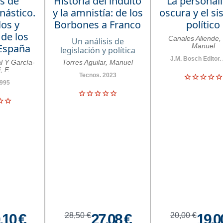
s de
Historia del indulto
La personal
nástico.
y la amnistía: de los
oscura y el s
los y
Borbones a Franco
político
 de los
Canales Aliende,
Un análisis de
España
Manuel
legislación y política
J.M. Bosch Editor.
l Y García-
Torres Aguilar, Manuel
, F.
Tecnos. 2023
1995
,10 €
28,50 €
27,08 €
20,00 €
19,0