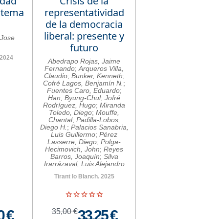
idad
Crisis de la
istema
representatividad
de la democracia
liberal: presente y
 Jose
futuro
 2024
Abedrapo Rojas, Jaime
Fernando
;
Arqueros Villa,
Claudio
;
Bunker, Kenneth
;
Cofré Lagos, Benjamín N.
;
Fuentes Caro, Eduardo
;
Han, Byung-Chul
;
Jofré
Rodríguez, Hugo
;
Miranda
Toledo, Diego
;
Mouffe,
Chantal
;
Padilla-Lobos,
Diego H.
;
Palacios Sanabria,
Luis Guillermo
;
Pérez
Lasserre, Diego
;
Polga-
Hecimovich, John
;
Reyes
Barros, Joaquín
;
Silva
Irarrázaval, Luis Alejandro
Tirant lo Blanch. 2025
0 €
35,00 €
33,25 €