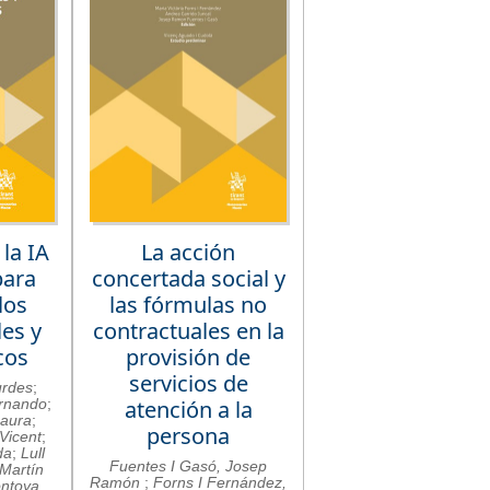
 la IA
La acción
para
concertada social y
los
las fórmulas no
es y
contractuales en la
cos
provisión de
servicios de
urdes
;
ernando
;
atención a la
Laura
;
persona
Vicent
;
da
;
Lull
Fuentes I Gasó, Josep
Martín
Ramón
;
Forns I Fernández,
ntoya,