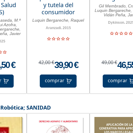
 Salud
y tutela del
Gil Membrado, Cri
S)
consumidor
Luquin Bergareche,
Vidán Peña, Jav
aseda, M.ª
Luquin Bergareche, Raquel
Dykinson. 202
ui Azofra,
Aranzadi. 2015
ergareche,
eña, Javier
025
,50 €
42,00 €
39,90 €
49,00 €
46,5
r
comprar
comprar
- Robótica
;
SANIDAD