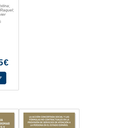
stina
;
 Raquel
;
ier
5
5 €