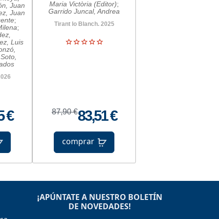
Maria Victòria (Editor)
;
ón, Juan
Garrido Juncal, Andrea
rez, Juan
cente
;
Tirant lo Blanch. 2025
Milena
;
ez,
ez, Luis
onzó,
 Soto,
ados
2026
5 €
87,90 €
83,51 €
comprar
¡APÚNTATE A NUESTRO BOLETÍN
DE NOVEDADES!