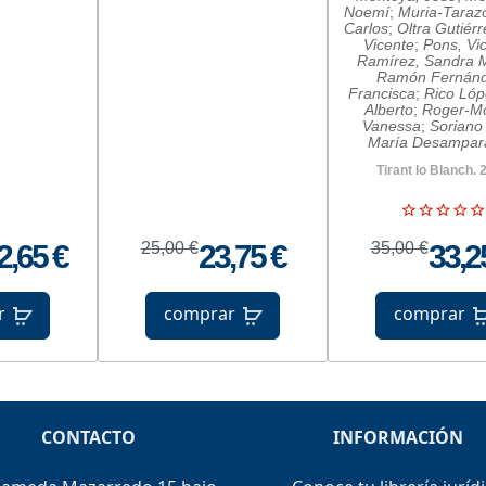
Noemí
;
Muria-Taraz
Carlos
;
Oltra Gutiér
Vicente
;
Pons, Vi
Ramírez, Sandra 
Ramón Fernánd
Francisca
;
Rico Lóp
Alberto
;
Roger-M
Vanessa
;
Soriano
María Desampar
Tirant lo Blanch. 
2,65 €
25,00 €
23,75 €
35,00 €
33,2
r
comprar
comprar
CONTACTO
INFORMACIÓN