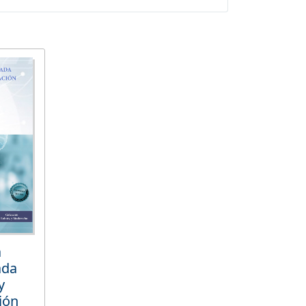
a
ada
y
ión