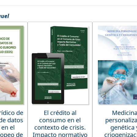
quel
ídico de
El crédito al
Medicin
de datos
consumo en el
personaliz
 en el
contexto de crisis.
genética 
ropeo de
Impacto normativo
criogenizac