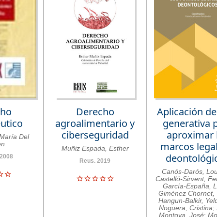
cho
Derecho
Aplicación de
utico
agroalimentario y
generativa 
ciberseguridad
aproximar 
 María Del
en
marcos legal
Muñiz Espada, Esther
deontológi
 2008
Reus. 2019
Canós-Darós, Lo
Castelló-Sirvent, F
García-España, 
Giménez Chornet, 
Hangun-Balkir, Yel
Noguera, Cristina
;
Montoya, José
;
Mo