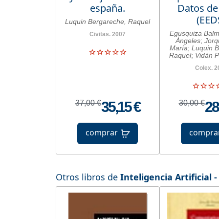
españa.
Datos de
(EED
Luquin Bergareche, Raquel
Egusquiza Balm
Civitas. 2007
Ángeles
;
Jorq
María
;
Luquin B
Raquel
;
Vidán P
Colex. 2
37,00 €
35,15 €
30,00 €
28
comprar
compra
Otros libros de
Inteligencia Artificial 