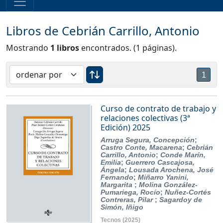
Libros de Cebrián Carrillo, Antonio
Mostrando
1 libros
encontrados. (1 páginas).
1
Curso de contrato de trabajo y
relaciones colectivas (3ª
Edición) 2025
Arruga Segura, Concepción
;
Castro Conte, Macarena
;
Cebrián
Carrillo, Antonio
;
Conde Marín,
Emilia
;
Guerrero Cascajosa,
Ángela
;
Lousada Arochena, José
Fernando
;
Miñarro Yanini,
Margarita
;
Molina González-
Pumariega, Rocío
;
Nuñez-Cortés
Contreras, Pilar
;
Sagardoy de
Simón, Iñigo
Tecnos
(2025)