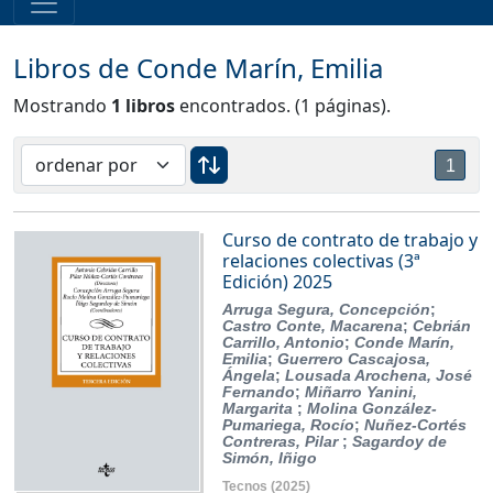
Libros de Conde Marín, Emilia
Mostrando
1 libros
encontrados. (1 páginas).
1
Curso de contrato de trabajo y
relaciones colectivas (3ª
Edición) 2025
Arruga Segura, Concepción
;
Castro Conte, Macarena
;
Cebrián
Carrillo, Antonio
;
Conde Marín,
Emilia
;
Guerrero Cascajosa,
Ángela
;
Lousada Arochena, José
Fernando
;
Miñarro Yanini,
Margarita
;
Molina González-
Pumariega, Rocío
;
Nuñez-Cortés
Contreras, Pilar
;
Sagardoy de
Simón, Iñigo
Tecnos
(2025)