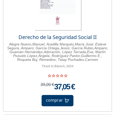
Derecho de la Seguridad Social II
Alegre Nueno,Manuel
;
Aradilla Marqués,María José
;
Esteve
Segura, Amparo
;
García Ortega,Jesús
;
García Rubio,Amparo
;
Guamán Hernández,Adoración
;
López Terrada,Eva
;
Martín
Pozuelo López,Ángela
;
Rodríguez Pastor,Guillermo E.
;
Roqueta Buj, Remedios
;
Tatay Puchades,Carmen
Tirant lo Blanch. 2024
39,00 €
37,05 €
comprar