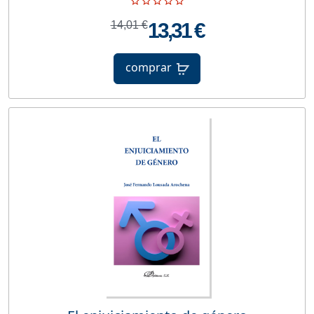
14,01 €
13,31 €
comprar