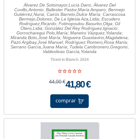
Álvarez De Sotomayor,Lucía Dans
;
Álvarez Del
Cuvillo,Antonio
;
Ballester Pastor,María Amparo
;
Bermejo
Gutiérrez,Nuria
;
Cairós Barreto,Dulce María
;
Carrascosa
Bermejo,Dolores
;
De La Iglesia Aza,Lidia
;
Escudero
Rodríguez,Ricardo
;
Fotinopoulou Basurko,Olga
;
Gil
Otero,Lidia
;
González Del Rey Rodríguez,Ignacio
;
Gorrocharegui Polo,María
;
Maneiro Vázquez,Yolanda
;
Miranda Boto,José María
;
Nogueira Guastavino,Magdalena
;
Pazó Argibay,José Manuel
;
Rodríguez Romero,Rosa María
;
Serrano García,Juana María
;
Tudela Cambronero,Gregorio
;
Valdeolivas García,Yolanda
Tirant lo Blanch. 2024
44,00 €
41,80 €
comprar