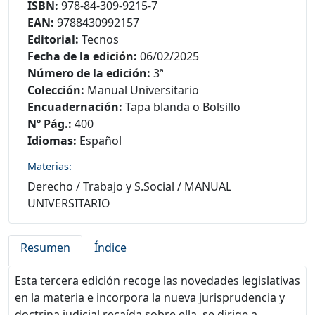
ISBN:
978-84-309-9215-7
EAN:
9788430992157
Editorial:
Tecnos
Fecha de la edición:
06/02/2025
Número de la edición:
3ª
Colección:
Manual Universitario
Encuadernación:
Tapa blanda o Bolsillo
Nº Pág.:
400
Idiomas:
Español
Materias:
Derecho
/
Trabajo y S.Social
/
MANUAL
UNIVERSITARIO
Resumen
Índice
Esta tercera edición recoge las novedades legislativas
en la materia e incorpora la nueva jurisprudencia y
doctrina judicial recaída sobre ella, se dirige a