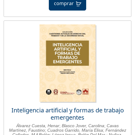
comprar
Inteligencia artificial y formas de trabajo
emergentes
Álvarez Cuesta, Henar
;
Blasco Jover, Carolina
;
Cavas
Martínez, Faustino
;
Cuadros Garrido, María Elisa
;
Fernández
Collados, M.ª Belén
;
López Insua, Belén Del Mar
;
Nuñez-