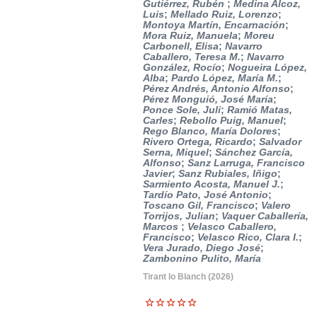
Gutiérrez, Rubén
;
Medina Alcoz,
Luis
;
Mellado Ruiz, Lorenzo
;
Montoya Martín, Encarnación
;
Mora Ruiz, Manuela
;
Moreu
Carbonell, Elisa
;
Navarro
Caballero, Teresa M.
;
Navarro
González, Rocío
;
Nogueira López,
Alba
;
Pardo López, María M.
;
Pérez Andrés, Antonio Alfonso
;
Pérez Monguió, José María
;
Ponce Sole, Juli
;
Ramió Matas,
Carles
;
Rebollo Puig, Manuel
;
Rego Blanco, María Dolores
;
Rivero Ortega, Ricardo
;
Salvador
Serna, Miquel
;
Sánchez García,
Alfonso
;
Sanz Larruga, Francisco
Javier
;
Sanz Rubiales, Iñigo
;
Sarmiento Acosta, Manuel J.
;
Tardío Pato, José Antonio
;
Toscano Gil, Francisco
;
Valero
Torrijos, Julian
;
Vaquer Caballería,
Marcos
;
Velasco Caballero,
Francisco
;
Velasco Rico, Clara I.
;
Vera Jurado, Diego José
;
Zambonino Pulito, María
Tirant lo Blanch
(2026)