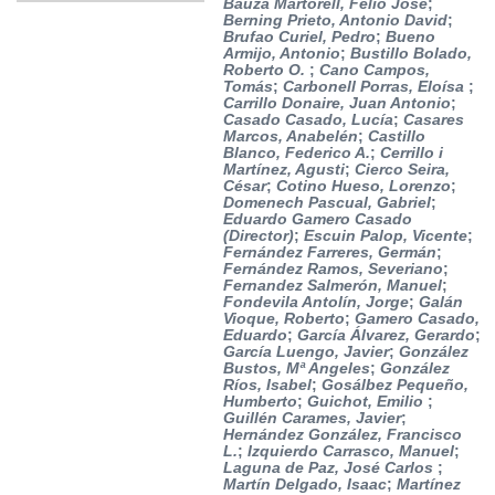
Bauza Martorell, Felio José
;
Berning Prieto, Antonio David
;
Brufao Curiel, Pedro
;
Bueno
Armijo, Antonio
;
Bustillo Bolado,
Roberto O.
;
Cano Campos,
Tomás
;
Carbonell Porras, Eloísa
;
Carrillo Donaire, Juan Antonio
;
Casado Casado, Lucía
;
Casares
Marcos, Anabelén
;
Castillo
Blanco, Federico A.
;
Cerrillo i
Martínez, Agusti
;
Cierco Seira,
César
;
Cotino Hueso, Lorenzo
;
Domenech Pascual, Gabriel
;
Eduardo Gamero Casado
(Director)
;
Escuin Palop, Vicente
;
Fernández Farreres, Germán
;
Fernández Ramos, Severiano
;
Fernandez Salmerón, Manuel
;
Fondevila Antolín, Jorge
;
Galán
Vioque, Roberto
;
Gamero Casado,
Eduardo
;
García Álvarez, Gerardo
;
García Luengo, Javier
;
González
Bustos, Mª Angeles
;
González
Ríos, Isabel
;
Gosálbez Pequeño,
Humberto
;
Guichot, Emilio
;
Guillén Carames, Javier
;
Hernández González, Francisco
L.
;
Izquierdo Carrasco, Manuel
;
Laguna de Paz, José Carlos
;
Martín Delgado, Isaac
;
Martínez