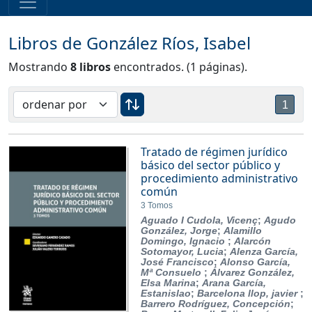
Libros de González Ríos, Isabel
Mostrando
8 libros
encontrados. (1 páginas).
1
Tratado de régimen jurídico
básico del sector público y
procedimiento administrativo
común
3 Tomos
Aguado I Cudola, Vicenç
;
Agudo
González, Jorge
;
Alamillo
Domingo, Ignacio
;
Alarcón
Sotomayor, Lucia
;
Alenza García,
José Francisco
;
Alonso García,
Mª Consuelo
;
Álvarez González,
Elsa Marina
;
Arana García,
Estanislao
;
Barcelona llop, javier
;
Barrero Rodríguez, Concepción
;